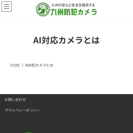
コ
ナ
ン
ビ
テ
ゲ
ン
ー
ツ
シ
へ
ョ
AI対応カメラとは
ス
ン
キ
に
ッ
移
プ
動
HOME
AI対応カメラとは
お問い合わせ
プライバシーポリシー